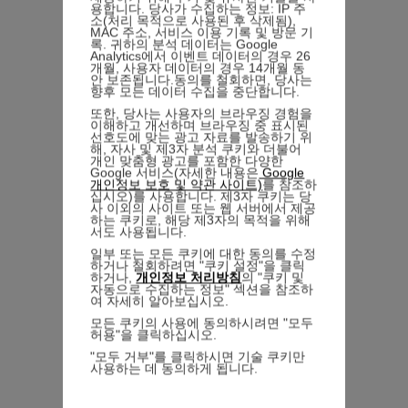
용합니다. 당사가 수집하는 정보: IP 주
소(처리 목적으로 사용된 후 삭제됨),
MAC 주소, 서비스 이용 기록 및 방문 기
록. 귀하의 분석 데이터는 Google
Analytics에서 이벤트 데이터의 경우 26
개월, 사용자 데이터의 경우 14개월 동
안 보존됩니다.동의를 철회하면, 당사는
향후 모든 데이터 수집을 중단합니다.
또한, 당사는 사용자의 브라우징 경험을
이해하고 개선하며 브라우징 중 표시된
선호도에 맞는 광고 자료를 발송하기 위
해, 자사 및 제3자 분석 쿠키와 더불어
개인 맞춤형 광고를 포함한 다양한
Google 서비스(자세한 내용은
Google
개인정보 보호 및 약관 사이트)
를 참조하
십시오)를 사용합니다. 제3자 쿠키는 당
사 이외의 사이트 또는 웹 서버에서 제공
하는 쿠키로, 해당 제3자의 목적을 위해
서도 사용됩니다.
일부 또는 모든 쿠키에 대한 동의를 수정
하거나 철회하려면 "쿠키 설정"을 클릭
하거나,
개인정보 처리방침
의 "쿠키 및
자동으로 수집하는 정보" 섹션을 참조하
여 자세히 알아보십시오.
모든 쿠키의 사용에 동의하시려면 "모두
허용"을 클릭하십시오.
"모두 거부"를 클릭하시면 기술 쿠키만
사용하는 데 동의하게 됩니다.