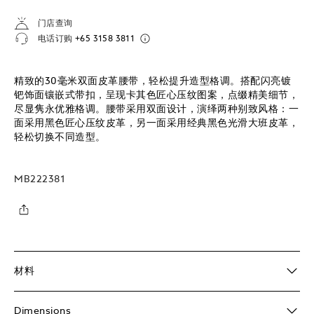
门店查询
电话订购
+65 3158 3811
精致的30毫米双面皮革腰带，轻松提升造型格调。搭配闪亮镀
钯饰面镶嵌式带扣，呈现卡其色匠心压纹图案，点缀精美细节，
尽显隽永优雅格调。腰带采用双面设计，演绎两种别致风格：一
面采用黑色匠心压纹皮革，另一面采用经典黑色光滑大班皮革，
轻松切换不同造型。
MB222381
材料
Dimensions