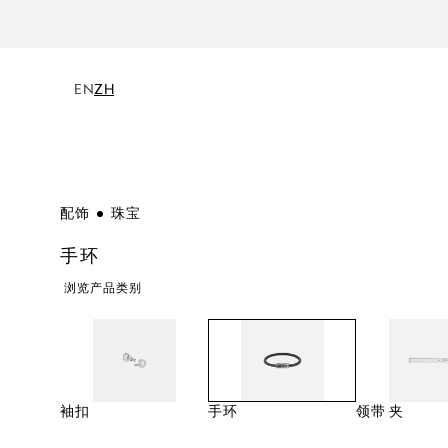
EN
ZH
配饰
珠宝
手环
浏览产品类别
袖扣
手环
领带 夹