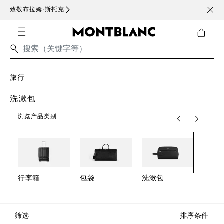
致敬布拉姆·斯托克
订阅电
旅行
洗漱包
浏览产品类别
行李箱
包袋
洗漱包
配饰
筛选
排序条件