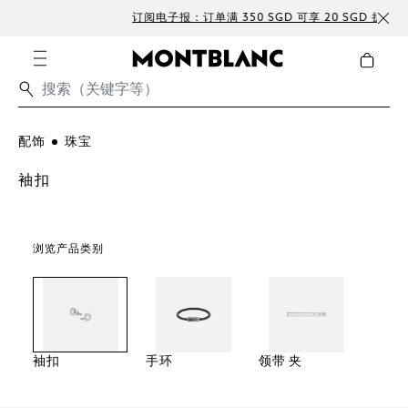
订阅电子报：订单满 350 SGD 可享 20 SGD 折扣
免费
配饰
珠宝
袖扣
浏览产品类别
袖扣
手环
领带 夹