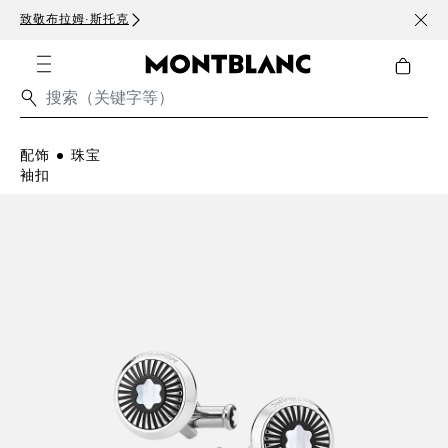
致敬布拉姆·斯托克
订阅电
配饰
珠宝
袖扣