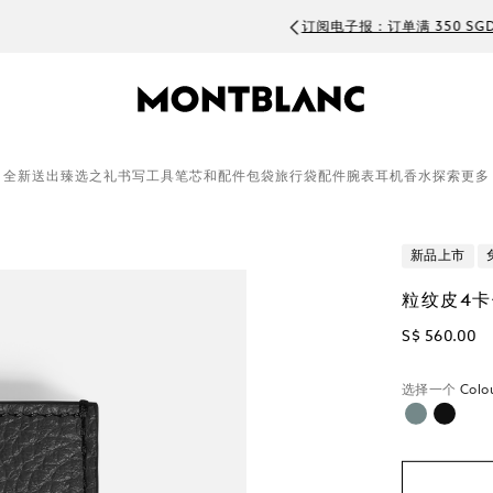
订阅电子报：订单满 350 SGD 可享 20 SGD 折扣
全新
送出臻选之礼
书写工具
笔芯和配件
包袋
旅行袋
配件
腕表
耳机
香水
探索更多
新品上市
粒纹皮4
S$ 560.00
选择一个
Colo
已选择