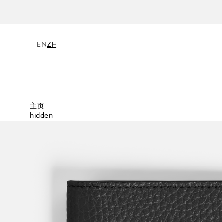
EN
ZH
主页
hidden