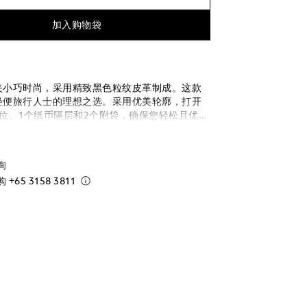
加入购物袋
夹小巧时尚，采用精致黑色粒纹皮革制成。这款
轻便旅行人士的理想之选。采用优美轮廓，打开
位、1个纸币隔层和2个附袋，确保您轻松且优雅
必需品。
询
购
+65 3158 3811