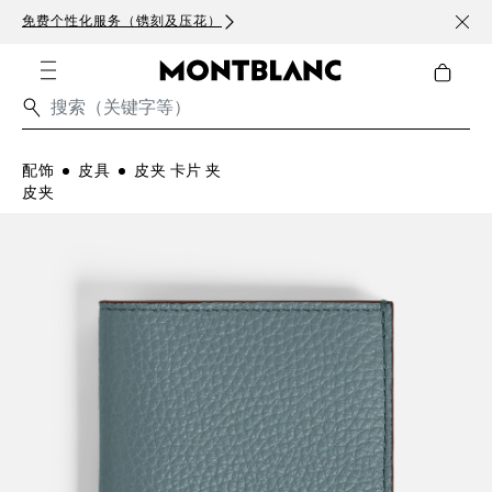
免费个性化服务（镌刻及压花）
致敬
配饰
皮具
皮夹 卡片 夹
皮夹