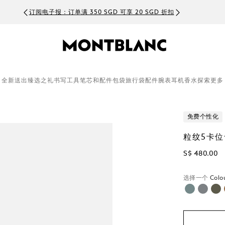
订阅电子报：订单满 350 SGD 可享 20 SGD 折扣
全新
送出臻选之礼
书写工具
笔芯和配件
包袋
旅行袋
配件
腕表
耳机
香水
探索更多
免费个性化
粒纹5卡位
S$ 480.00
选择一个
Colo
已选择