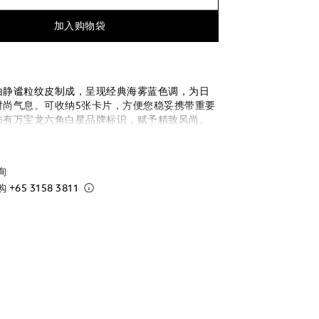
加入购物袋
由静谧粒纹皮制成，呈现经典海雾蓝色调，为日
时尚气息。可收纳5张卡片，方便您稳妥携带重要
饰有万宝龙六角白星品牌标识，赋予精致风尚。
询
购
+65 3158 3811