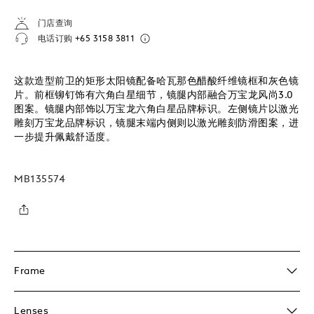
门店查询
电话订购
+65 3158 3811
这款造型前卫的矩形太阳镜配备哈瓦那色醋酸纤维镜框和灰色镜
片。前框铆钉饰有六角白星细节，镜腿内部融合万宝龙风尚3.0
图案。镜腿内部饰以万宝龙六角白星品牌标识。左侧镜片以激光
雕刻万宝龙品牌标识，镜腿末端内侧则以激光雕刻防滑图案，进
一步提升佩戴舒适度。
MB135574
Frame
Lenses