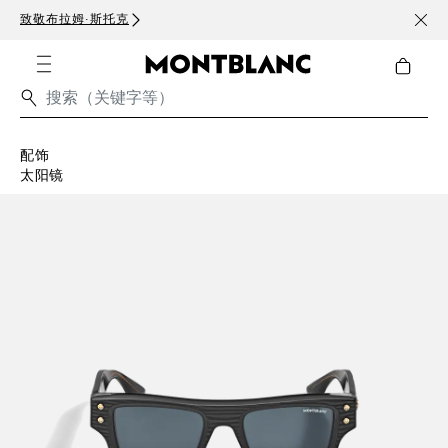
致敬布拉姆·斯托克
订阅电
配饰
太阳镜