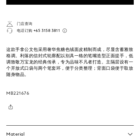
门店查询
电话订购
+65 3158 3811
这款手拿公文包采用奢华焦糖色绒面皮精制而成，尽显含蓄雅致
格调。利落的信封式轮廓配以别具一格的笔嘴造型正面提手，低
调致敬万宝龙的经典传承，专为品味不凡者打造。主隔层设有一
个开放式口袋与两个笔套环，便于分类整理；背面口袋便于取放
随身物品。
MB221676
Material