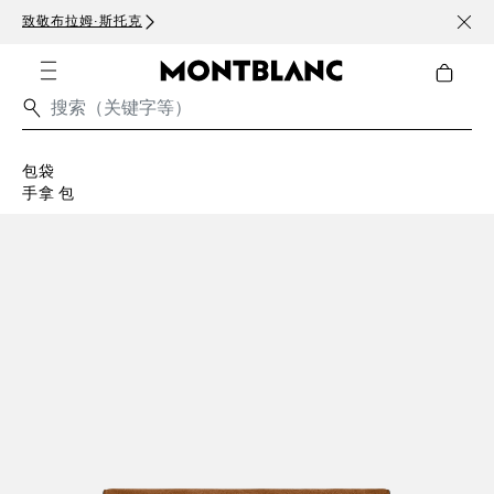
致敬布拉姆·斯托克
订阅电
包袋
手拿 包