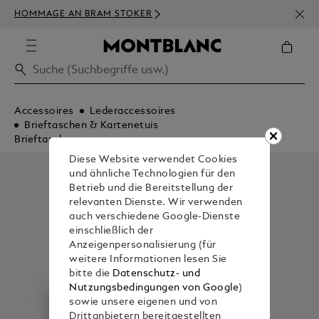
NEWS
HOMMAGE AN BRAM STOKER
BEST
Accessoires
Lederaccessoires
Brieftaschen & Kartenetuis
Brieftaschen
Diese Website verwendet Cookies
und ähnliche Technologien für den
Betrieb und die Bereitstellung der
relevanten Dienste. Wir verwenden
auch verschiedene Google-Dienste
einschließlich der
Anzeigenpersonalisierung (für
weitere Informationen lesen Sie
bitte die
Datenschutz- und
Nutzungsbedingungen von Google
)
sowie unsere eigenen und von
Drittanbietern bereitgestellten