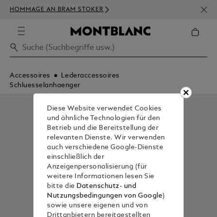
NEWS
HOMMAGE AN BRAM STOKER
BEST
Accessoires
Lederaccessoires
Schluesselanhaenger
Diese Website verwendet Cookies
und ähnliche Technologien für den
Betrieb und die Bereitstellung der
relevanten Dienste. Wir verwenden
auch verschiedene Google-Dienste
einschließlich der
Anzeigenpersonalisierung (für
weitere Informationen lesen Sie
bitte die
Datenschutz- und
Nutzungsbedingungen von Google
)
sowie unsere eigenen und von
Drittanbietern bereitgestellten