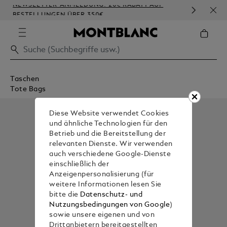
NEWSLETTER-ANMELDUNG: 20€ RABATT AUF
KOS
BESTELLUNGEN ÜBER 350€
PRÄ
Taschen
Tote Bags
Diese Website verwendet Cookies
und ähnliche Technologien für den
Betrieb und die Bereitstellung der
relevanten Dienste. Wir verwenden
auch verschiedene Google-Dienste
einschließlich der
Anzeigenpersonalisierung (für
weitere Informationen lesen Sie
bitte die
Datenschutz- und
Nutzungsbedingungen von Google
)
sowie unsere eigenen und von
Drittanbietern bereitgestellten