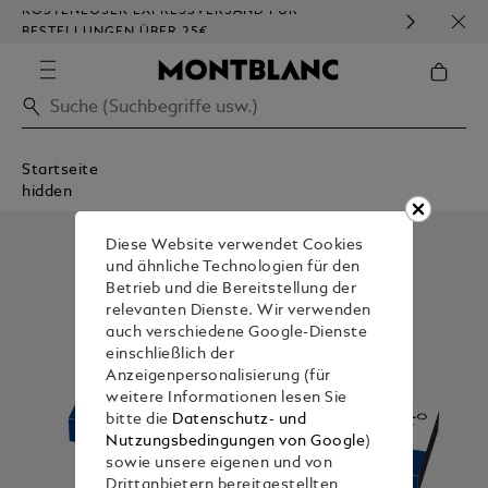
KOSTENLOSER EXPRESSVERSAND FÜR
HOM
BESTELLUNGEN ÜBER 25€
Startseite
hidden
Diese Website verwendet Cookies
und ähnliche Technologien für den
Betrieb und die Bereitstellung der
relevanten Dienste. Wir verwenden
auch verschiedene Google-Dienste
einschließlich der
Anzeigenpersonalisierung (für
weitere Informationen lesen Sie
bitte die
Datenschutz- und
Nutzungsbedingungen von Google
)
sowie unsere eigenen und von
Drittanbietern bereitgestellten