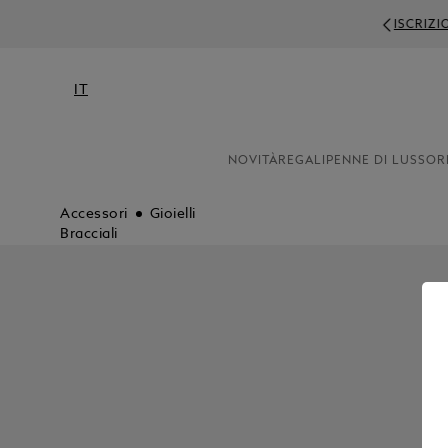
ISCRIZI
IT
NOVITÀ
REGALI
PENNE DI LUSSO
R
Accessori
Gioielli
Bracciali