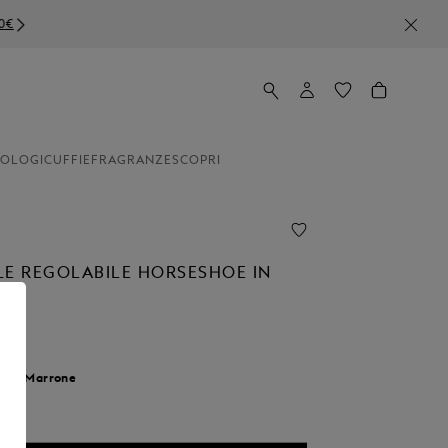
0€
OLOGI
CUFFIE
FRAGRANZE
SCOPRI
LE REGOLABILE HORSESHOE IN
our:
Marrone
nato