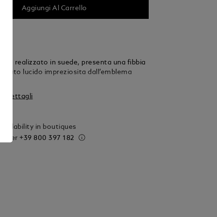
Aggiungi Al Carrello
llo, realizzato in suede, presenta una fibbia
regiato lucido impreziosita dall’emblema
 i dettagli
vailability in boutiques
 order
+39 800 397 182