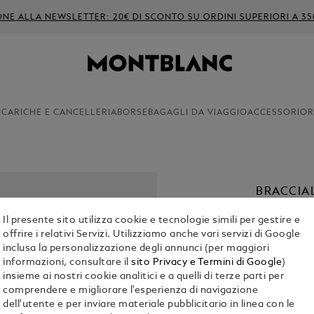
ONE ALLA NEWSLETTER: 20€ DI SCONTO SU ORDINI SUPERIORI A 35
ICARICHE E CANCELLERIA
BORSE
BAGAGLI DA VIAGGIO
ACCESSORI
OR
BRACCIA
SUEDE
Il presente sito utilizza cookie e tecnologie simili per gestire e
€ 260.00
offrire i relativi Servizi. Utilizziamo anche vari servizi di Google
inclusa la personalizzazione degli annunci (per maggiori
informazioni, consultare il
sito Privacy e Termini di Google
)
Seleziona
Col
insieme ai nostri cookie analitici e a quelli di terze parti per
Selezio
comprendere e migliorare l'esperienza di navigazione
dell'utente e per inviare materiale pubblicitario in linea con le