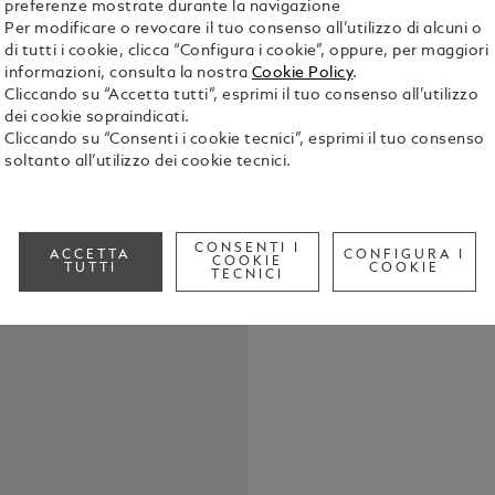
preferenze mostrate durante la navigazione
Per modificare o revocare il tuo consenso all’utilizzo di alcuni o
di tutti i cookie, clicca “Configura i cookie”, oppure, per maggiori
informazioni, consulta la nostra
Cookie Policy
.
Cliccando su “Accetta tutti”, esprimi il tuo consenso all’utilizzo
dei cookie sopraindicati.
Cliccando su “Consenti i cookie tecnici”, esprimi il tuo consenso
Questo gioie
soltanto all’utilizzo dei cookie tecnici.
in acciaio p
Montblanc.
Mostra tutti
CONSENTI I
ACCETTA
CONFIGURA I
COOKIE
TUTTI
COOKIE
TECNICI
Check a
Call to