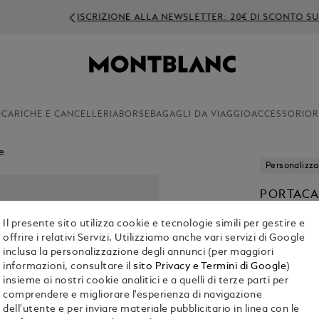
ZIONE ALLA NEWSLETTER: 20€ DI SCONTO SU ORDINI SUPERIORI A 
ICARICHE E CANCELLERIA
BORSE
BAGAGLI DA VIAGGIO
ACCESSORI
OR
e
Personalizza
PORTACA
SARTORI
Il presente sito utilizza cookie e tecnologie simili per gestire e
€ 300.00
offrire i relativi Servizi. Utilizziamo anche vari servizi di Google
inclusa la personalizzazione degli annunci (per maggiori
informazioni, consultare il
sito Privacy e Termini di Google
)
Seleziona
Col
insieme ai nostri cookie analitici e a quelli di terze parti per
comprendere e migliorare l'esperienza di navigazione
dell'utente e per inviare materiale pubblicitario in linea con le