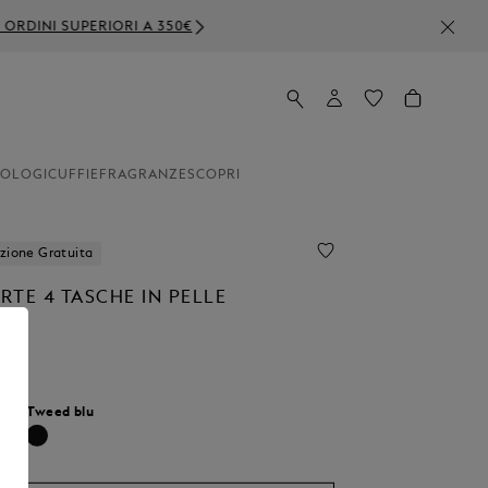
350€
OLOGI
CUFFIE
FRAGRANZE
SCOPRI
zione Gratuita
RTE 4 TASCHE IN PELLE
AL
our:
Tweed blu
Selezionato