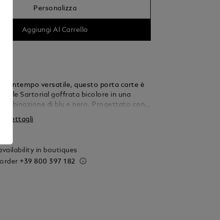
Personalizza
Aggiungi Al Carrello
 contempo versatile, questo porta carte è
n pelle Sartorial goffrata bicolore in una
 combinazione di blu e nero. Progettato con
zionali all’interno e all’esterno, presenta tre
 i dettagli
r carte di credito, uno scomparto per
visita e una tasca aggiuntiva all’interno,
terno comprende un’apertura extra per una
vailability in boutiques
 di credito.
 order
+39 800 397 182