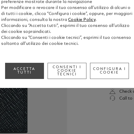
preferenze mostrate durante la navigazione
Per modificare o revocare il tuo consenso all’utilizzo di alcuni o
di tutti i cookie, clicca “Configura i cookie”, oppure, per maggiori
informazioni, consulta la nostra
Cookie Policy
.
Cliccando su “Accetta tutti”, esprimi il tuo consenso all’utilizzo
dei cookie sopraindicati.
Cliccando su “Consenti i cookie tecnici”, esprimi il tuo consenso
soltanto all’utilizzo dei cookie tecnici.
Compatto al
realizzato i
sofisticata
CONSENTI I
ACCETTA
CONFIGURA I
dettagli fun
COOKIE
Mostra tutti
TUTTI
COOKIE
TECNICI
aperture pe
biglietti da 
mentre l’es
Check a
quarta carta
Call to