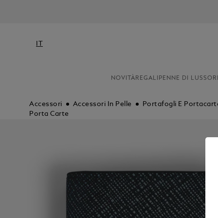
ISCRI
IT
NOVITÀ
REGALI
PENNE DI LUSSO
R
Accessori
Accessori In Pelle
Portafogli E Portacart
Porta Carte