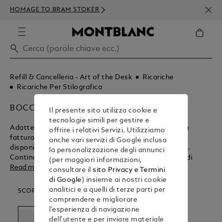
ISCR
HOMAGE TO BRAM STOKER
ORDI
Refill & Cancelleria - Art of the Desk
Ricariche
Ricariche Per Stilografica
BOCCETTE DI INCHIOSTRO
Il presente sito utilizza cookie e
tecnologie simili per gestire e
Adatte per l'intera gamma di stilografiche di squisita
offrire i relativi Servizi. Utilizziamo
fattura, le boccette di inchiostro Montblanc sono
anche vari servizi di Google inclusa
disponibili in un assortimento di colori accattivanti.
la personalizzazione degli annunci
Continua a far scorrere l'inchiostro per la creazione di
(per maggiori informazioni,
capolavori ispirati con Montblanc.
Read more
consultare il
sito Privacy e Termini
di Google
) insieme ai nostri cookie
analitici e a quelli di terze parti per
SCOPRI LE NOSTRE CATEGORIE
comprendere e migliorare
l'esperienza di navigazione
dell'utente e per inviare materiale