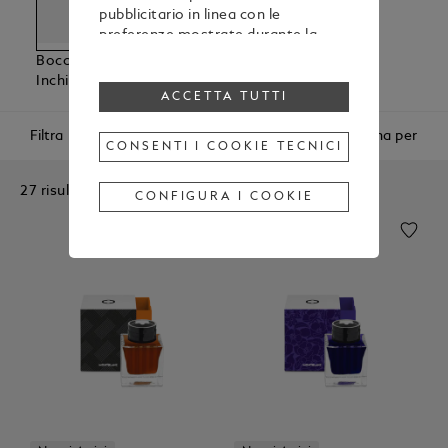
pubblicitario in linea con le
preferenze mostrate durante la
navigazione
Boccette Di
Cartucce Di
Per modificare o revocare il tuo
Inchiostro
Inchiostro
consenso all’utilizzo di alcuni o di
ACCETTA TUTTI
tutti i cookie, clicca “Configura i
Filtra
Ordina per
cookie”, oppure, per maggiori
CONSENTI I COOKIE TECNICI
informazioni, consulta la nostra
Cookie Policy
.
27 risultati
Cliccando su “Accetta tutti”, esprimi
CONFIGURA I COOKIE
il tuo consenso all’utilizzo dei
cookie sopraindicati.
Cliccando su “Consenti i cookie
tecnici”, esprimi il tuo consenso
soltanto all’utilizzo dei cookie
tecnici.