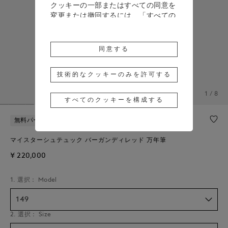
クッキーの一部またはすべての同意を
変更または撤回するには、「すべての
クッキーを構成する」をクリックする
か、詳細については、当社の
クッキー
ポリシー
をご覧ください。
同意する
「同意する」をクリックすると、上記
のクッキーの使用に同意したことにな
技術的なクッキーのみを許可する
ります。
1 / 8
すべてのクッキーを構成する
「技術的なクッキーのみを許可する」
をクリックすると、技術的なクッキー
無料パーソナライズ
のみの使用に同意したことになりま
す。
マイスターシュテュック バーガンディレッド 万年筆
¥ 220,000
1. 選択： Model
149
2. 選択： Size