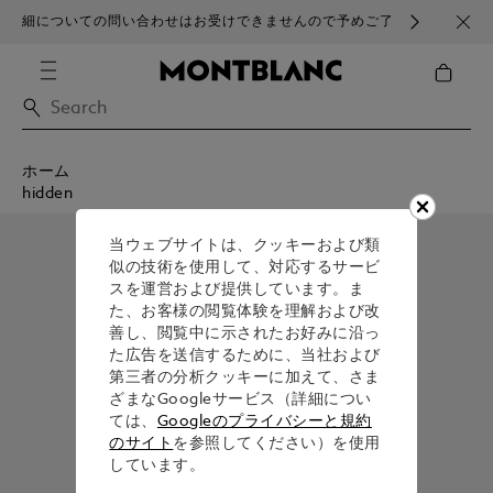
細についての問い合わせはお受けできませんので予めご了
ブラ
承ください。
ホーム
hidden
当ウェブサイトは、クッキーおよび類
似の技術を使用して、対応するサービ
スを運営および提供しています。ま
た、お客様の閲覧体験を理解および改
善し、閲覧中に示されたお好みに沿っ
た広告を送信するために、当社および
第三者の分析クッキーに加えて、さま
ざまなGoogleサービス（詳細につい
ては、
Googleのプライバシーと規約
のサイト
を参照してください）を使用
しています。