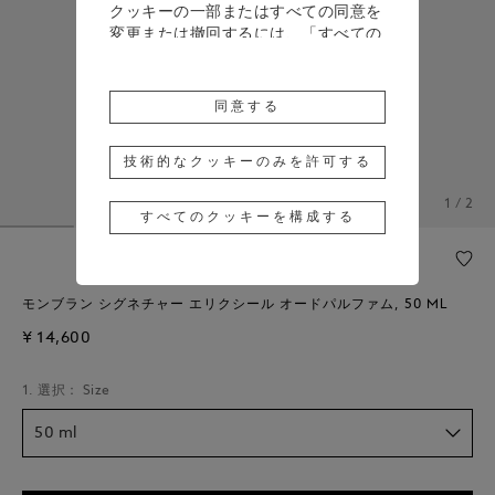
クッキーの一部またはすべての同意を
変更または撤回するには、「すべての
クッキーを構成する」をクリックする
か、詳細については、当社の
クッキー
ポリシー
をご覧ください。
同意する
「同意する」をクリックすると、上記
のクッキーの使用に同意したことにな
技術的なクッキーのみを許可する
ります。
1 / 2
すべてのクッキーを構成する
「技術的なクッキーのみを許可する」
をクリックすると、技術的なクッキー
のみの使用に同意したことになりま
す。
モンブラン シグネチャー エリクシール オードパルファム, 50 ML
¥ 14,600
1. 選択： Size
50 ml