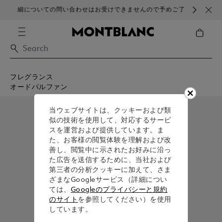
細についての問い合わせはお受けできませんので予めご了
ブラ
承ください。
フレグランス
オードパルファン
当ウェブサイトは、クッキーおよび類
似の技術を使用して、対応するサービ
スを運営および提供しています。ま
た、お客様の閲覧体験を理解および改
善し、閲覧中に示されたお好みに沿っ
た広告を送信するために、当社および
第三者の分析クッキーに加えて、さま
ざまなGoogleサービス（詳細につい
ては、
Googleのプライバシーと規約
のサイト
を参照してください）を使用
しています。