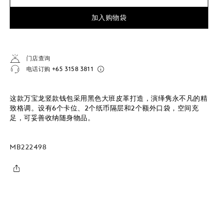
加入购物袋
门店查询
电话订购
+65 3158 3811
这款万宝龙竖款钱包采用黑色大班皮革打造，演绎隽永不凡的精
致格调。设有6个卡位、2个纸币隔层和2个额外口袋，空间充
足，可妥善收纳随身物品。
MB222498