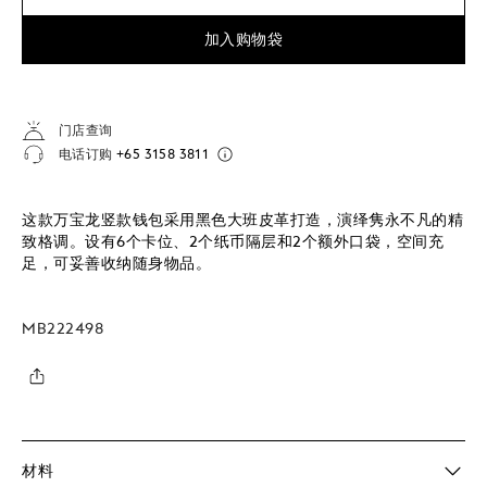
加入购物袋
门店查询
电话订购
+65 3158 3811
这款万宝龙竖款钱包采用黑色大班皮革打造，演绎隽永不凡的精
致格调。设有6个卡位、2个纸币隔层和2个额外口袋，空间充
足，可妥善收纳随身物品。
MB222498
材料