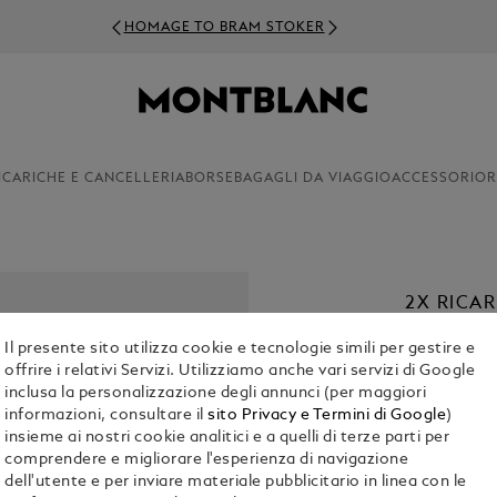
HOMAGE TO BRAM STOKER
ICARICHE E CANCELLERIA
BORSE
BAGAGLI DA VIAGGIO
ACCESSORI
OR
2X RICA
MYSTERY
Il presente sito utilizza cookie e tecnologie simili per gestire e
€ 22.00
offrire i relativi Servizi. Utilizziamo anche vari servizi di Google
inclusa la personalizzazione degli annunci (per maggiori
informazioni, consultare il
sito Privacy e Termini di Google
)
1. Seleziona
C
insieme ai nostri cookie analitici e a quelli di terze parti per
Selezio
comprendere e migliorare l'esperienza di navigazione
2. Seleziona 
dell'utente e per inviare materiale pubblicitario in linea con le