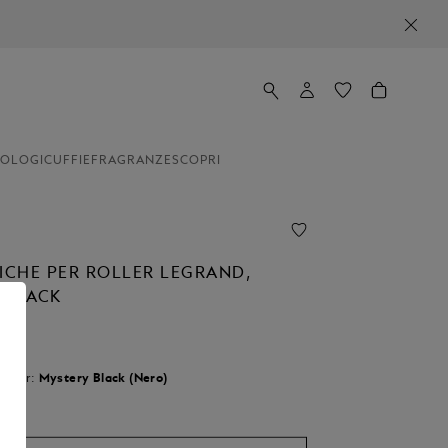
OLOGI
CUFFIE
FRAGRANZE
SCOPRI
RICHE PER ROLLER LEGRAND,
 BLACK
olour:
Mystery Black (Nero)
nato
Size