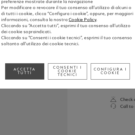
preferenze mostrate durante la navigazione
B = broad
Per modificare o revocare il tuo consenso all’utilizzo di alcuni o
di tutti i cookie, clicca “Configura i cookie”, oppure, per maggiori
informazioni, consulta la nostra
Cookie Policy
.
Cliccando su “Accetta tutti”, esprimi il tuo consenso all’utilizzo
dei cookie sopraindicati.
Cliccando su “Consenti i cookie tecnici”, esprimi il tuo consenso
soltanto all’utilizzo dei cookie tecnici.
Refill per r
(M). Adatti 
CONSENTI I
ACCETTA
CONFIGURA I
LeGrand. Unità per confezione = 2 refill. M = tratto di
COOKIE
TUTTI
COOKIE
TECNICI
spessore m
Mostra tutti
Check a
Call to