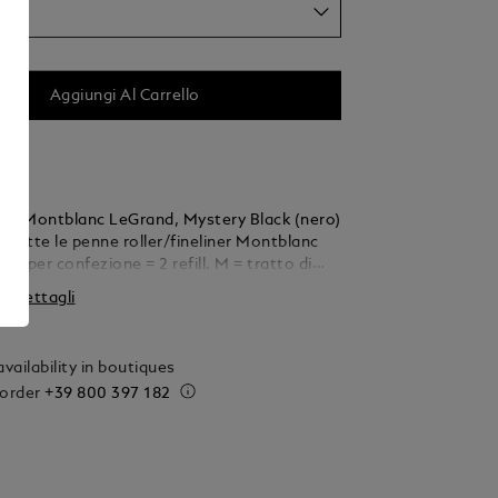
Aggiungi Al Carrello
oller Montblanc LeGrand, Mystery Black (nero)
a tutte le penne roller/fineliner Montblanc
edio.
 i dettagli
vailability in boutiques
 order
+39 800 397 182