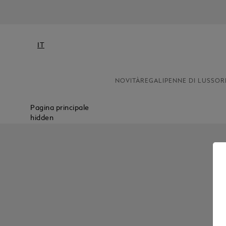
IT
NOVITÀ
REGALI
PENNE DI LUSSO
R
Pagina principale
hidden