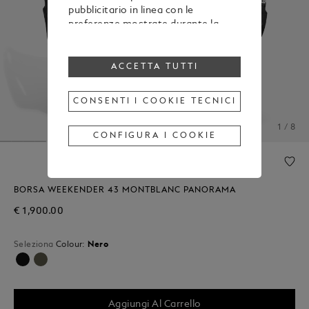
pubblicitario in linea con le
preferenze mostrate durante la
navigazione
Per modificare o revocare il tuo
consenso all’utilizzo di alcuni o di
ACCETTA TUTTI
tutti i cookie, clicca “Configura i
cookie”, oppure, per maggiori
CONSENTI I COOKIE TECNICI
informazioni, consulta la nostra
Cookie Policy
.
1 / 8
Cliccando su “Accetta tutti”, esprimi
CONFIGURA I COOKIE
il tuo consenso all’utilizzo dei
cookie sopraindicati.
Cliccando su “Consenti i cookie
tecnici”, esprimi il tuo consenso
BORSA WEEKENDER 43 MONTBLANC PANORAMA
soltanto all’utilizzo dei cookie
€ 1,900.00
tecnici.
Seleziona
Colour:
Nero
Selezionato
Aggiungi Al Carrello