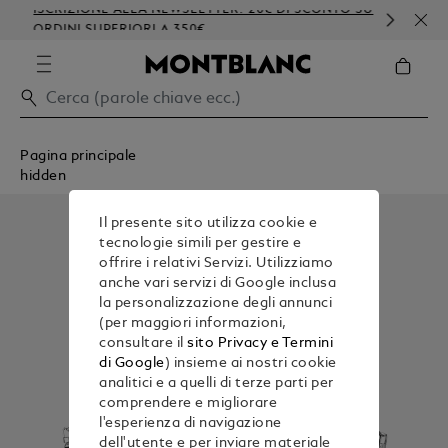
ISCRIZIONE ALLA NEWSLETTER: 20€ DI SCONTO SU
PER
ORDINI SUPERIORI A 350€
GOF
Pagina principale
hidden
Il presente sito utilizza cookie e
tecnologie simili per gestire e
offrire i relativi Servizi. Utilizziamo
anche vari servizi di Google inclusa
la personalizzazione degli annunci
(per maggiori informazioni,
consultare il
sito Privacy e Termini
di Google
) insieme ai nostri cookie
analitici e a quelli di terze parti per
comprendere e migliorare
l'esperienza di navigazione
dell'utente e per inviare materiale