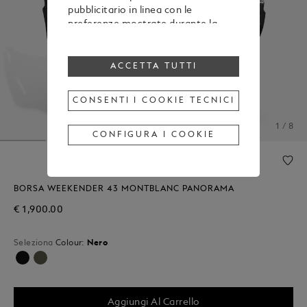
pubblicitario in linea con le
preferenze mostrate durante la
navigazione
Per modificare o revocare il tuo
consenso all’utilizzo di alcuni o di
ACCETTA TUTTI
tutti i cookie, clicca “Configura i
cookie”, oppure, per maggiori
CONSENTI I COOKIE TECNICI
informazioni, consulta la nostra
Cookie Policy
.
1 / 8
Cliccando su “Accetta tutti”, esprimi
CONFIGURA I COOKIE
il tuo consenso all’utilizzo dei
cookie sopraindicati.
Cliccando su “Consenti i cookie
tecnici”, esprimi il tuo consenso
BORSA WEEKENDER 43 MONTBLANC PANORAMA
soltanto all’utilizzo dei cookie
€ 1,900.00
tecnici.
Seleziona
Colour:
Nero
Selezionato
Aggiungi Al Carrello