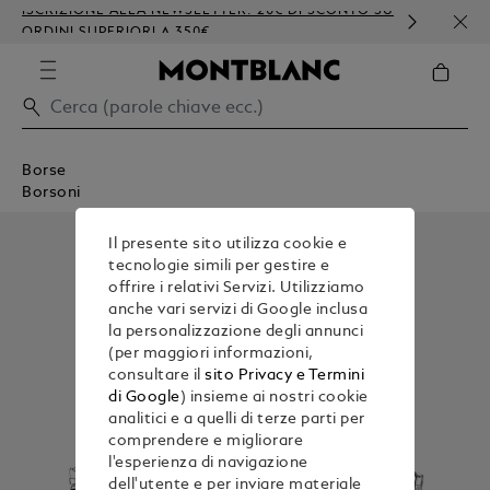
ISCRIZIONE ALLA NEWSLETTER: 20€ DI SCONTO SU
PERS
ORDINI SUPERIORI A 350€
GOF
Borse
Borsoni
Il presente sito utilizza cookie e
tecnologie simili per gestire e
offrire i relativi Servizi. Utilizziamo
anche vari servizi di Google inclusa
la personalizzazione degli annunci
(per maggiori informazioni,
consultare il
sito Privacy e Termini
di Google
) insieme ai nostri cookie
analitici e a quelli di terze parti per
comprendere e migliorare
l'esperienza di navigazione
dell'utente e per inviare materiale