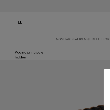
IT
NOVITÀ
REGALI
PENNE DI LUSSO
R
Pagina principale
hidden