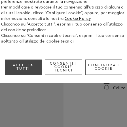
preferenze mostrate durante la navigazione
Per modificare o revocare il tuo consenso all’utilizzo di alcuni o
di tutti i cookie, clicca “Configura i cookie”, oppure, per maggiori
informazioni, consulta la nostra
Cookie Policy
.
Cliccando su “Accetta tutti”, esprimi il tuo consenso all’utilizzo
dei cookie sopraindicati.
Cliccando su “Consenti i cookie tecnici”, esprimi il tuo consenso
soltanto all’utilizzo dei cookie tecnici.
Valorizza il
in pelle con
palladio luci
eleganti del
Mostra tutti
CONSENTI I
ACCETTA
CONFIGURA I
stile della 
COOKIE
TUTTI
COOKIE
TECNICI
cintura è m
intreccio c
Check a
sofisticata 
Call to