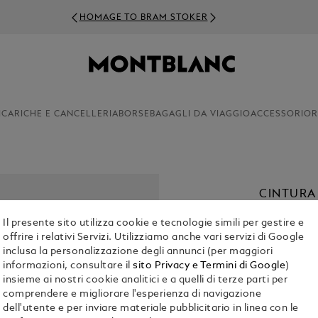
HOMAGE TO BRAM STOKER
ICARICHE E CANCELLERIA
BORSE
BAGAGLI DA VIAGGIO
ACCESSORI
OR
CINTURA 
QUADRAT
Il presente sito utilizza cookie e tecnologie simili per gestire e
€ 420.00
offrire i relativi Servizi. Utilizziamo anche vari servizi di Google
inclusa la personalizzazione degli annunci (per maggiori
informazioni, consultare il
sito Privacy e Termini di Google
)
1. Seleziona S
insieme ai nostri cookie analitici e a quelli di terze parti per
comprendere e migliorare l'esperienza di navigazione
L
dell'utente e per inviare materiale pubblicitario in linea con le