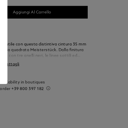
Aggiungi Al Carrello
 tuo stile con questa distintiva cintura 35 mm
 fibbia quadrata Meisterstück. Dalla finitura
do e con tre anelli neri, le linee sottili ed
la fibbia si fondono alla perfezione con lo
 i dettagli
cintura. Realizzata in suede caramello, questa
eticolosamente realizzata con una tecnica di
he aggiunge una nota testurizzata e
vailability in boutiques
per completare outfit sia casual che raffinati.
 order
+39 800 397 182