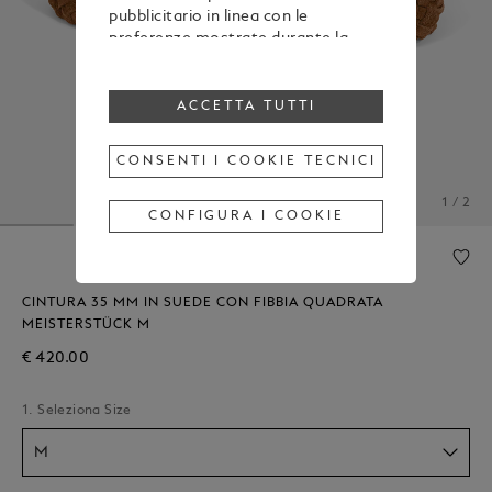
pubblicitario in linea con le
preferenze mostrate durante la
navigazione
Per modificare o revocare il tuo
consenso all’utilizzo di alcuni o di
ACCETTA TUTTI
tutti i cookie, clicca “Configura i
cookie”, oppure, per maggiori
CONSENTI I COOKIE TECNICI
informazioni, consulta la nostra
Cookie Policy
.
1 / 2
Cliccando su “Accetta tutti”, esprimi
CONFIGURA I COOKIE
il tuo consenso all’utilizzo dei
cookie sopraindicati.
Cliccando su “Consenti i cookie
tecnici”, esprimi il tuo consenso
CINTURA 35 MM IN SUEDE CON FIBBIA QUADRATA
soltanto all’utilizzo dei cookie
MEISTERSTÜCK M
tecnici.
€ 420.00
1. Seleziona Size
M