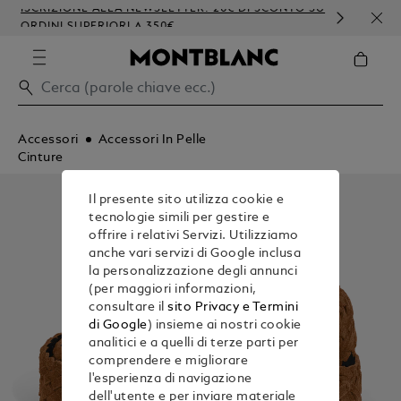
ISCRIZIONE ALLA NEWSLETTER: 20€ DI SCONTO SU
PERS
ORDINI SUPERIORI A 350€
GOF
Accessori
Accessori In Pelle
Cinture
Il presente sito utilizza cookie e
tecnologie simili per gestire e
offrire i relativi Servizi. Utilizziamo
anche vari servizi di Google inclusa
la personalizzazione degli annunci
(per maggiori informazioni,
consultare il
sito Privacy e Termini
di Google
) insieme ai nostri cookie
analitici e a quelli di terze parti per
comprendere e migliorare
l'esperienza di navigazione
dell'utente e per inviare materiale