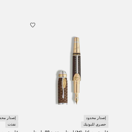
إصدار محدود
إصدار محد
حصري للبوتيك
نفذت