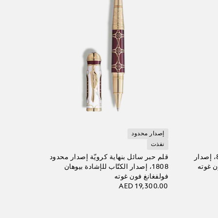
إصدار محدود
نفذت
قلم حبر سائل (M) إصدار محدود 8، إصدار
قلم حبر سائل بنهاية كرويّة إصدار محدود
ن غوته
1808، إصدار الكتّاب للإشادة بيوهان
فولفغانغ فون غوته
AED 19,300.00