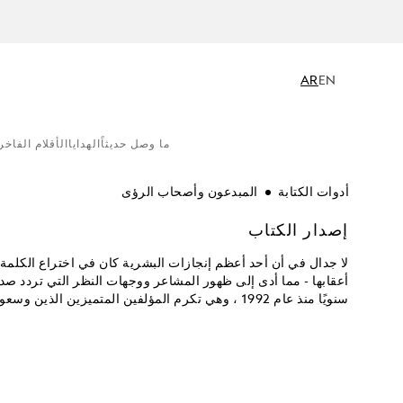
AR
EN
ما وصل حديثاً
الهدايا
الأقلام الفاخر
أدوات الكتابة
المبدعون وأصحاب الرؤى
إصدار الكتاب
لا جدال في أن أحد أعظم إنجازات البشرية كان في اختراع الكلمة 
أعقابها - مما أدى إلى ظهور المشاعر ووجهات النظر التي تردد صداه
سنويًا منذ عام 1992 ، وهي تكرم المؤلفين المتميزين الذين وسعوا آفاقنا الأدبية وشكلوا عصورًا وحركات ثقافية بأكملها.