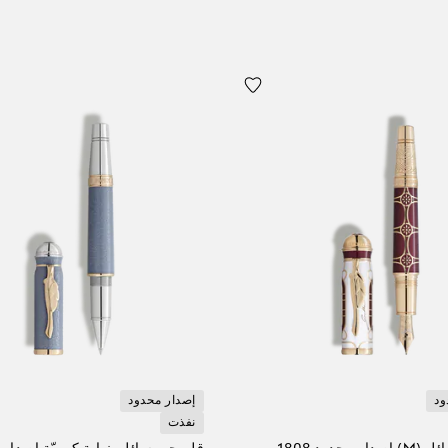
ود
إصدار محدود
نفذت