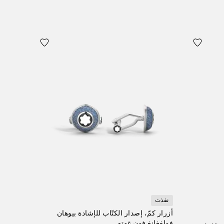
نفذت
أزرار كمّ، إصدار الكتّاب للإشادة بيوهان
فولفغانغ فون غوته