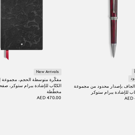
New Arrivals
ود
مفكّرة متوسطة الحجم، مجموعة إ
الكتّاب للإشادة ببرام ستوكر، صف
 الجاف بإصدار محدود من مجموعة
مخطّطة
ّاب للإشادة ببرام ستوكر
AED 470.00
AED 
أضف إلى الحقيبة
 الحقيبة