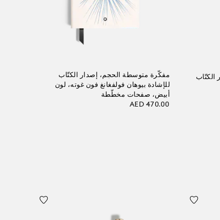
مفكّرة متوسطة الحجم، إصدار الكتّاب
الكتّاب
للإشادة بيوهان فولفغانغ فون غوته، لون
أبيض، صفحات مخطّطة
AED 470.00
أضف إلى الحقيبة