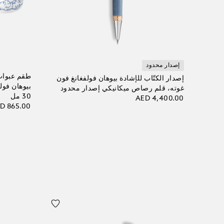
إصدار محدود
طقم عبوات 
إصدار الكتّاب للإشادة بيوهان فولفغانغ فون
غوته، قلم رصاص ميكانيكي إصدار محدود
30 مل
AED 4,400.00
D 865.00
أضف إلى الحقيبة
أضف إلى