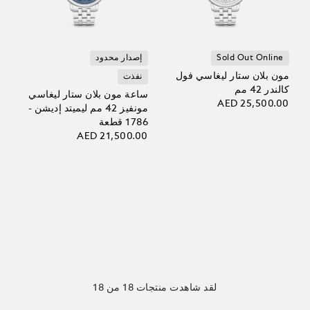
Sold Out Online
إصدار محدود
مون بلان ستار ليغاسي فول
نفذت
كالندر 42 مم
ساعة مون بلان ستار ليغاسي
AED 25,500.00
مونفيز 42 مم ليميتد إديشن -
1786 قطعة
AED 21,500.00
لقد شاهدت منتجات 18 من 18