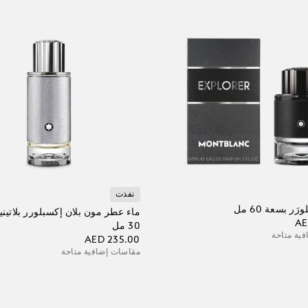
نفذت
ر بسعة 60 مل
ماء عطر مون بلان إكسبلورر بلاتين
AE
30 مل
ية متاحة
AED 235.00
مقاسات إضافية متاحة
 الحقيبة