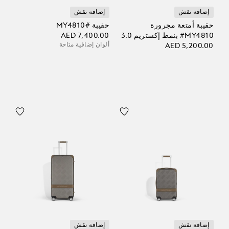
إضافة نقش
إضافة نقش
حقيبة أمتعة مجرورة
حقيبة #MY4810
‎#MY4810 بنمط إكستريم 3.0
AED 7,400.00
ألوان إضافية متاحة
AED 5,200.00
إضافة نقش
إضافة نقش