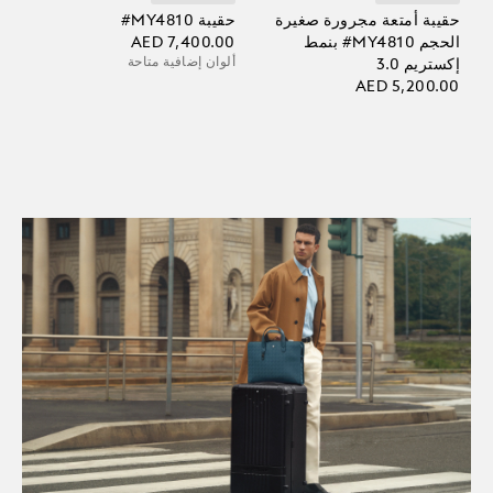
حقيبة أمتعة مجرورة صغيرة
حقيبة MY4810‏#‏
الحجم ‎#MY4810 بنمط
AED 7,400.00
ألوان إضافية متاحة
إكستريم 3.0
AED 5,200.00