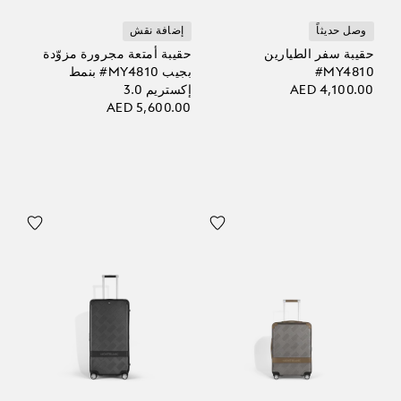
وصل حديثاً
إضافة نقش
حقيبة سفر الطيارين
حقيبة أمتعة مجرورة مزوّدة
‎#MY4810
بجيب ‎#MY4810 بنمط
AED 4,100.00
إكستريم 3.0
AED 5,600.00