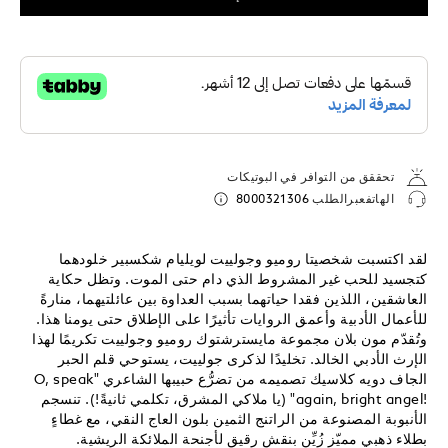
تحققق من التوافر في البوتيكات
الهاتفعبرالطلب
8000321306
لقد اكتسبت شخصيتا روميو وجولييت لويليام شكسبير خلودهما
كتجسيد للحب غير المشروط الذي دام حتى الموت. وتظل حكاية
العاشقين، اللذين فقدا حياتهما بسبب العداوة بين عائلتيهما، منارةً
للأعمال الأدبية وأعمق الروايات تأثيرًا على الإطلاق حتى يومنا هذا.
وتُقدّم مون بلان مجموعة مايسترشتوك روميو وجولييت تكريمًا لهذا
الإرث الأدبي الخالد. تخليدًا لذكرى جولييت، يستوحي قلم الحبر
الجاف دويه كلاسيك تصميمه من تضرُّع حبيبها الشاعري "O, speak
again, bright angel!‎" (يا ملاكي المشرق، تكلمي ثانيةً!). تنسجم
الأنبوبة المصنوعة من الراتنج الثمين بلون العاج النقي، مع غطاءٍ
بطلاء ذهبي مميّز زُيِّن بنقشٍ رقيق لأجنحة الملائكة الريشية.