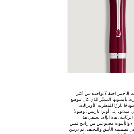
 الأحمر احتفاءً بواحدة من أكثر
ت بأسلوبها المميَّز الذي كان موضع
ًا بارزًا للمطربة الأوبرالية.
ميلانو، إلى أوبرا باريس، وصولاً
ورك، باسم "La Divina" (لا ديفينا) - الربَّانية، هبة الإله. يحتفي هذا
اء والأنبوبة مصنوعين من راتنج ثمين
ي تصميمه الأنيق والنحيف. تم تزيين