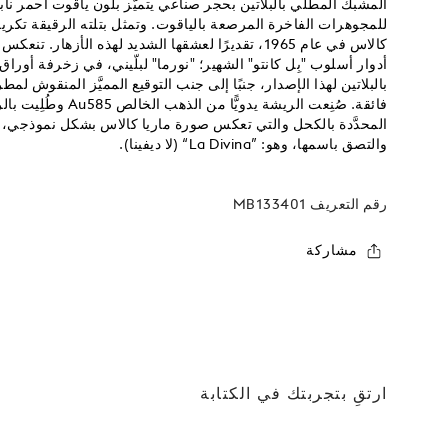
المشبك المطلي بالبلاتين بحجر صناعي يتميّز بلون ياقوت أحمر نا
للمجوهرات الفاخرة المرصعة بالياقوت. وتمثل بتلته الرقيقة تكريم
كالاس في عام 1965، تقديرًا لعشقها الشديد لهذه الأزها
أدوار أسلوب "بِل كانتو" الشهير؛ "نورما" لبلّيني، في زخرفة أورا
بالبلاتين لهذا الإصدار، جنبًا إلى جنب التوقيع المميَّز المنقوش لم
فائقة. صُنِعت الريشة يد
المحدَّدة بالكحل والتي تعكس صورة ماريا كالاس بشكل نموذجي، هذا
والتصق باسمها، وهو: ”La Divina“ (لا ديفينا).
رقم التعريف
MB133401
مشاركة
ارتقِ بتجربتك في الكتابة