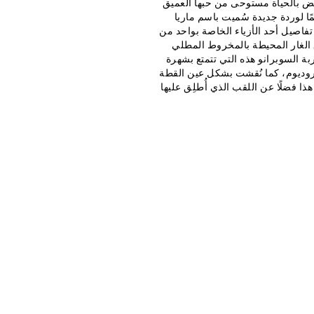
بض بالحياة مستوحى من حبها العميق
ًا لوردة جديدة سُميت باسم ماريا
ر. تنعكس تفاصيل أحد الأزياء الخاصة بواحد من
ق الغار المحيطة بالمخروط المطلي
طربة السوبرانو هذه التي تتمتع بشهرة
ويًّا من الذهب الخالص Au585 وطُلِيت بالروديوم، كما نُقشت بشكل عين القطة
 فضلًا عن اللقب الذي أُطلِق عليها