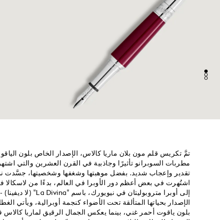
تمَّ تكريس قلم مون بلان ماريا كالاس، الإصدار الخاص بلون الياقوت
مطربات السوبرانو تأثيرًا وجاذبية في القرن العشرين والتي اشتهر
تقدير وإعجاب شديد. بفضل موهبتها وشغفها وشخصيتها، جسَّدت نموذج
اشتُهرت في بعض أعظم دور الأوبرا في العالم، بدءًا من لاسكالا في 
إلى أوبرا متروبوليتان في نيوي
الإصدار بحياتها المتألقة تحت الأضواء كنجمة أوبرالية، ويأتي الغط
بلون ياقوت أحمر غني، بينما يعكس الجمال الرقيق لماريا كالاس ف