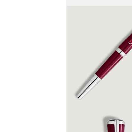
والأنبوبة مصن
يعكس الجمال ا
تم تزيين المشب
ياقوت أحمر نا
الفاخرة المرصع
الشديد لهذه ال
أدوار أسلوب "ب
الغار المحيطة 
جنب التوقيع ال
وطُلِيت بالرو
والتي تعكس صو
ديفينا).