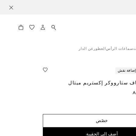
ت
سماعات الرأس
العطور
عن الدار
إضافة نقش
ف ستارووكر إكستريم ميتال
A
خصّص
أضف إلى الحقيبة