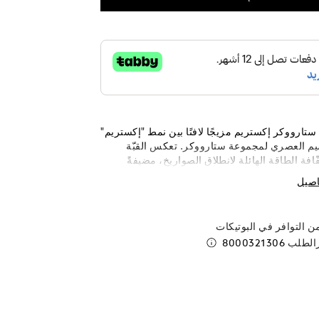
ستارووكر إكستريم مزيجًا لافتًا بين نمط "إكستريم"
ميم العصري لمجموعة ستارووكر. تعكس القبّة
فّافة الطاقة الهائلة لانطلاق الصواريخ، مضيفةً
ديناميكيًا. ويشكّل النمط الموجود على الأنبوبة،
اصيل
أعمال فنية من أرشيفنا، رابطًا مترابطًا مع
جات الجلدية "إكستريم". وتمنح القطع التركيبية
نيوم لمسةً نهائية راقية، لتجعل هذه الأقلام تعبيرًا
 التوافر في البوتيكات
صرية والذوق الرفيع.
رالطلب
8000321306