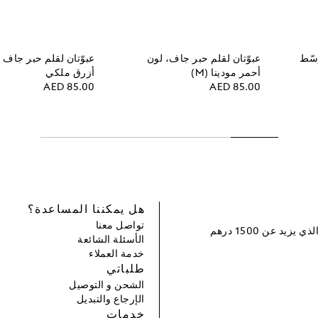
سّط
عبوّتان لقلم حبر جاف، لون
عبوّتان لقلم حبر جاف
أحمر مودينا (M)
أزرق ملكي
AED 85.00
AED 85.00
هل يمكننا المساعدة؟
تواصل معنا
سجل و احصل على خصم بقيمة 100 درهم إماراتي لطلبك التالي الذي يزيد عن 1500 درهم
الأسئلة الشائعة
خدمة العملاء
طلباتي
الشحن و التوصيل
الإرجاع والتبديل
خدمات