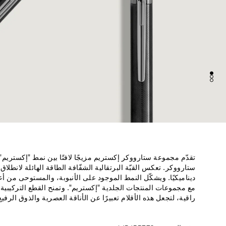
تقدّم مجموعة ستارووكر إكستريم مزيجًا لافتًا بين نمط "إكستريم
ستارووكر. تعكس القبّة البرتقالية الشفّافة الطاقة الهائلة لانطلاق
ديناميكيًا. ويشكّل النمط الموجود على الأنبوبة، والمستوحى من أعم
مع مجموعات المنتجات الجلدية "إكستريم". وتمنح القطع التركيبية ال
راقية، لتجعل هذه الأقلام تعبيرًا عن الأناقة العصرية والذوق الرفيع