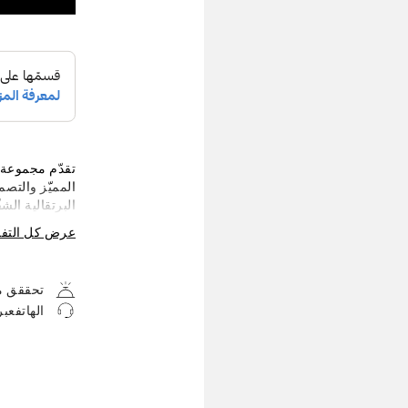
تقدّم مجموعة 
المميّز والتص
البرتقالية الش
عنصرًا بصريًا 
عرض كل التف
والمستوحى من 
مجموعات المنت
المطلية بالروتي
تحققق من
عن الأناقة الع
الهاتفعب