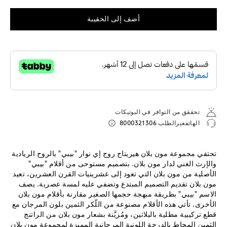
أضف إلى الحقيبة
تحققق من التوافر في البوتيكات
الهاتفعبرالطلب
8000321306
تحتفي مجموعة مون بلان هيريتاج روج إي نوار "بيبي" بالروح الريادية
والإرث الغني لدار مون بلان. بتصميم مستوحى من أقلام "بيبي"
الأصلية من مون بلان التي تعود إلى عشرينيات القرن العشرين، تعيد
مون بلان تقديم التصميم المبتدع وتضفي عليه لمسة عصرية. يصف
الاسم "بيبي" بطريقة مبهجة حجمها الصغير مقارنة بأقلام مون بلان
الأخرى. تأتي هذه الأقلام مصنوعة من اللّكر الثمين بلون المرجان مع
قطع تركيبية مطلية بالبلاتين، ومُزيَّنة بشعار مون بلان من الراتنج
الثمين المحاط بالدرجة اللونية المرجانية المميزة لمجموعة مون بلان