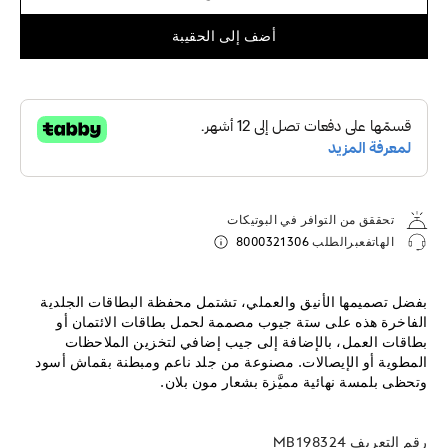
أضف إلى الحقيبة
تحققق من التوافر في البوتيكات
الهاتفعبرالطلب
8000321306
بفضل تصميمها الأنيق والعملي، تشتمل محفظة البطاقات الجلدية
الفاخرة هذه على ستة جيوب مصممة لحمل بطاقات الائتمان أو
بطاقات العمل، بالإضافة إلى جيب إضافي لتخزين الملاحظات
المطوية أو الإيصالات. مصنوعة من جلد ناعم ومبطنة بقماش أسود
وتحظى بلمسة نهائية مميَّزة بشعار مون بلان.
رقم التعريف
MB198324