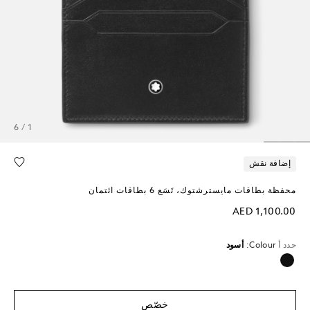
1 / 6
إضافة نقش
محفظة بطاقات مايسترشتوك، تَسَع 6 بطاقات ائتمان
AED 1,100.00
حدد أ
Colour:
أسود
محدد
خصّص