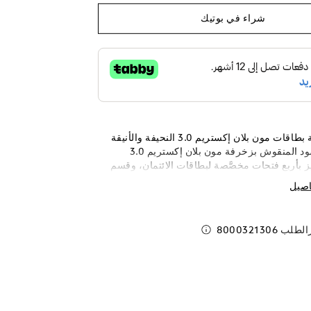
شراء في بوتيك
صُنعت محفظة بطاقات مون بلان إكستريم 3.0 النحيفة والأنيقة
من الجلد الأسود المنقوش بزخرفة مون بلان إكستريم 3.0
يز بأربع فتحات مخصَّصة لبطاقات الائتمان، وقسم
ال، وجيب إضافي للمتعلقات الصغيرة.
اصيل
رالطلب
8000321306