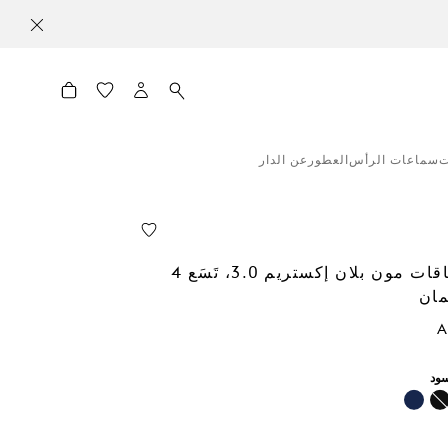
ت
سماعات الرأس
العطور
عن الدار
محفظة بطاقات مون بلان إكستريم 3.0، تَسَع 4
مان
A
ود
حدد