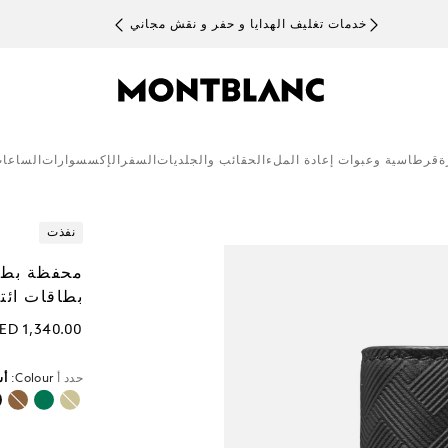
خدمات تغليف الهدايا و حفر و نقش مجاني
ة
قرطاسية وعبوات إعادة الملء
الحقائب والجلديات
السفر
الإكسسوارات
الساعا
نفذت
بطاقات ائت
ED 1,340.00
حدد أ
Colour:
أس
م