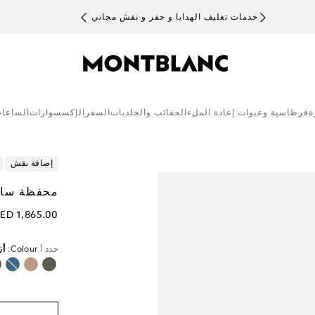
خدمات تغليف الهدايا و حفر و نقش مجاني
ة
قرطاسية وعبوات إعادة الملء
الحقائب والجلديات
السفر
الإكسسوارات
الساعا
إضافة نقش
محفظة سارتوريال، 
ED 1,865.00
حدد أ
Colour:
أز
محدد