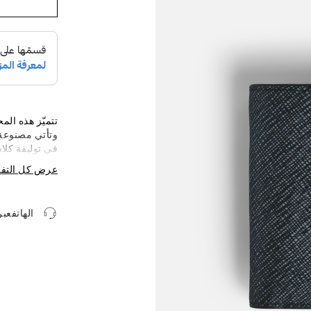
تتميّز هذه الم
وتأتي مصنوعة 
في توليفة كلا
أجل التنظيم 
عرض كل التف
ست بطاقات ائت
للمقتنيات الصغ
الهاتفعب