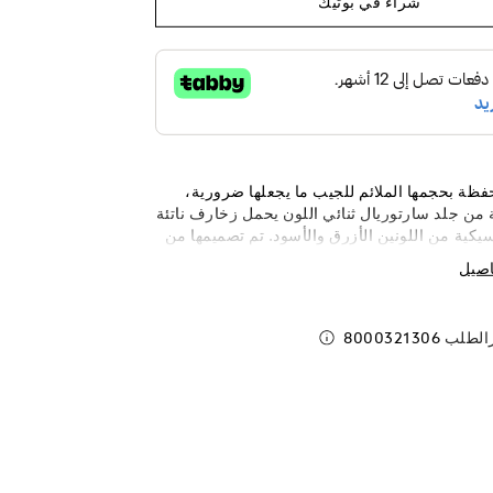
شراء في بوتيك
حفظة بحجمها الملائم للجيب ما يجعلها ضرورية،
من جلد سارتوريال ثنائي اللون يحمل زخارف ناتئة
سيكية من اللونين الأزرق والأسود. تم تصميمها من
السلس للأغراض حيث تشتمل على فتحات تَسَع حتى
اصيل
مان وقسمين للأوراق النقدية، وجيبين إضافيين
يرة لتقدم أداءً عمليًا يتسم بلمسة من الرقي.
رالطلب
8000321306