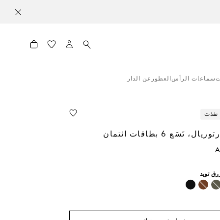
ت
سماعات الرأس
العطور
عن الدار
نفذت
تَسَع 6 بطاقات ائتمان
A
رق تويد