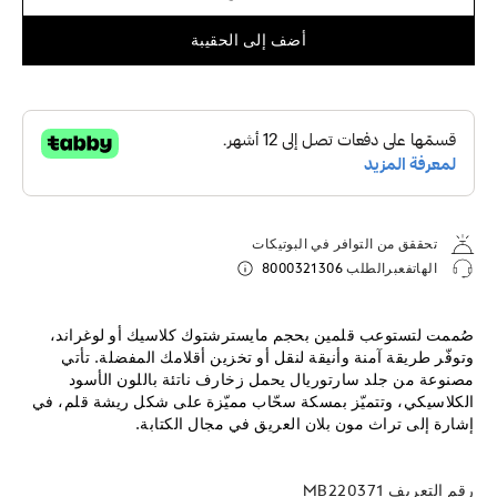
أضف إلى الحقيبة
تحققق من التوافر في البوتيكات
الهاتفعبرالطلب
8000321306
صُممت لتستوعب قلمين بحجم مايسترشتوك كلاسيك أو لوغراند،
وتوفّر طريقة آمنة وأنيقة لنقل أو تخزين أقلامك المفضلة. تأتي
مصنوعة من جلد سارتوريال يحمل زخارف ناتئة باللون الأسود
الكلاسيكي، وتتميّز بمسكة سحّاب مميّزة على شكل ريشة قلم، في
إشارة إلى تراث مون بلان العريق في مجال الكتابة.
رقم التعريف
MB220371