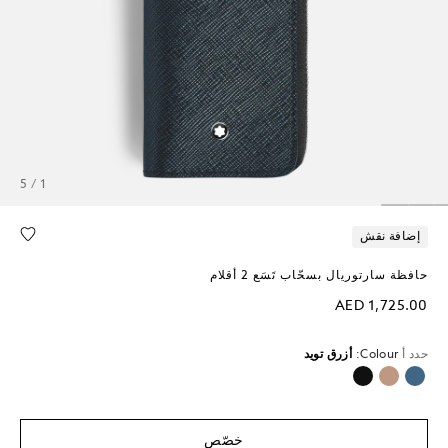
1 / 5
إضافة نقش
حافظة سارتوريال بسحّاب تَسَع 2 أقلام
AED 1,725.00
حدد أ
Colour:
أزرق تويد
محدد
خصّص