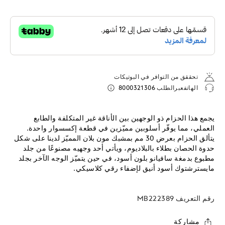
تحققق من التوافر في البوتيكات
الهاتفعبرالطلب
8000321306
يجمع هذا الحزام ذو الوجهين بين الأناقة غير المتكلفة والطابع
العملي، مما يوفّر أسلوبين مميّزين في قطعة إكسسوار واحدة.
يتألق الحزام بعرض 30 مم بمشبك مون بلان المميّز لدينا على شكل
حدوة الحصان بطلاء بالبلاديوم، ويأتي أحد وجهيه مصنوعًا من جلد
مطبوع بدمغة سافيانو بلون أسود، في حين يتميّز الوجه الآخر بجلد
مايسترشتوك أسود أنيق لإضفاء رقي كلاسيكي.
رقم التعريف
MB222389
مشاركة