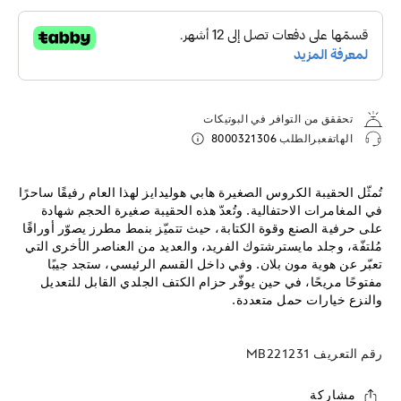
تحققق من التوافر في البوتيكات
الهاتفعبرالطلب
8000321306
تُمثّل الحقيبة الكروس الصغيرة هابي هوليدايز لهذا العام رفيقًا ساحرًا
في المغامرات الاحتفالية. وتُعدّ هذه الحقيبة صغيرة الحجم شهادة
على حرفية الصنع وقوة الكتابة، حيث تتميّز بنمط مطرز يصوّر أوراقًا
مُلتفّة، وجلد مايسترشتوك الفريد، والعديد من العناصر الأخرى التي
تعبّر عن هوية مون بلان. وفي داخل القسم الرئيسي، ستجد جيبًا
مفتوحًا مريحًا، في حين يوفّر حزام الكتف الجلدي القابل للتعديل
والنزع خيارات حمل متعددة.
رقم التعريف
MB221231
مشاركة