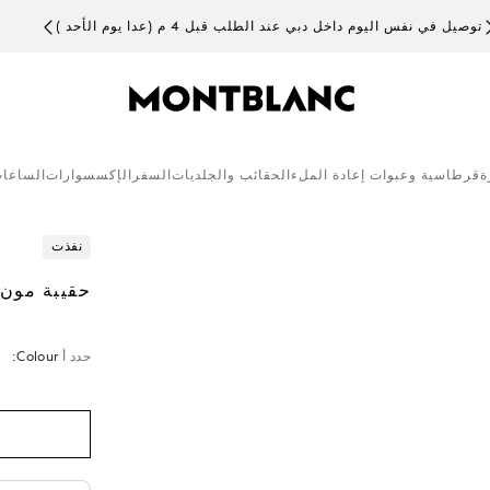
توصيل في نفس اليوم داخل دبي عند الطلب قبل 4 م (عدا يوم الأحد )
ة
قرطاسية وعبوات إعادة الملء
الحقائب والجلديات
السفر
الإكسسوارات
الساعا
نفذت
حقيبة مون بل
حدد أ
Colour: