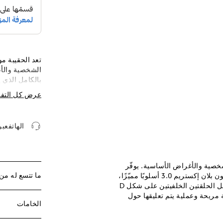
الشخصية والأغ
أسلوبًا مميّزً
عرض كل التف
الذي يباع بصو
وعملية يتم تع
الهاتفعب
ا لحمل الأغراض الشخصية والأغراض الأساسية. يوفّر
ما تتسع له من
الجلد البقري المحبّب بالكامل الذي يحمل زخرفة ناتئة مع شعار مون بلان إكستريم 3.0 أسلوبًا مميّزًا،
بالإضافة إلى القطع المعدنية باللون الأسود. يمكن حملها باليد بفضل الحلقتين الخلفيتين على شكل D
مريحة وعملية يتم تعليقها حول
الخامات