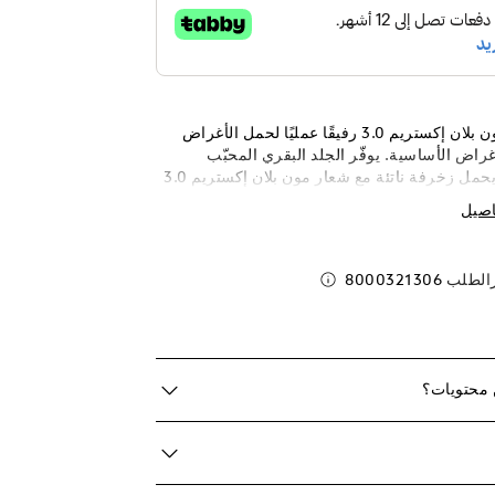
تعد الحقيبة مون بلان إكستريم 3.0 رفيقًا عمليًا لحمل الأغراض
راض الأساسية. يوفّر الجلد البقري المحبّب
بالكامل الذي يحمل زخرفة ناتئة مع شعار مون بلان إكستريم 3.0
ا، بالإضافة إلى القطع المعدنية باللون الأسود. يمكن
اصيل
حملها باليد بفضل الحلقتين الخلفيتين على شكل D وحزام الكتف
رة منفصلة، ويمكن استخدامها كحقيبة مريحة
ليقها حول الجسم.
رالطلب
8000321306
 محتويات؟