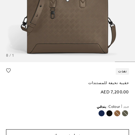
1 / 8
نفذت
حقيبة نحيفة للمستندات
AED 7,200.00
حدد أ
Colour:
بندقي
محدد