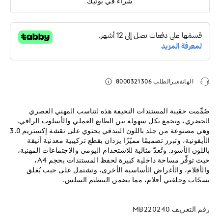
شراء في بوتيك
الهاتفعبرالطلب
8000321306
صُمِّمت حقيبة المستندات النحيفة هذه لتناسب المهني العصري
الحضري، وتجمع بكل سهولة بين الطابع العملي والأسلوب الراقي.
وهي مصنوعة من جلد باللون البندقي يحتوي على نقشة إكستريم 3.0
الأيقونية، وتبرز تصميمًا مميّزًا يزدان بقطع تركيبية معدنية أنيقة
باللون الأسود. وتُعدّ مثالية للاستخدام اليومي والاجتماعات المهنية،
حيث توفِّر مساحة داخلية كبيرة لحفظ المستندات بحجم A4،
والأقلام، والأغراض الأساسية الأخرى، وتشتمل على جيب يُغلق
بسحّاب وحلقتي أقلام، مما يضمن التنظيم السلس.
رقم التعريف
MB220240