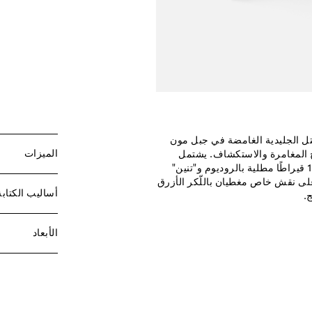
ل الجليدية الغامضة في جبل مون
الميزات
روح المغامرة والاستكشاف. يشتمل
القلم على ريشة مصنوعة باليد من الذهب الخالص Au750/عيار 18 قيراطًا مطلية بالروديوم و"تنين"
 على نقش خاص مغطيان باللّكر الأزرق
أساليب الكتابة
.
الأبعاد