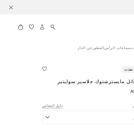
ت
سماعات الرأس
العطور
عن الدار
نفذت
ئل مايسترشتوك جلاسير سوليتير
A
دليل المقاس