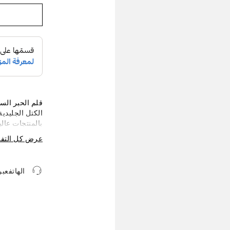
قلم الحبر ال
الكتل الجليدية
بالمنتجات عال
يشتمل القلم 
عرض كل التف
أعلى جبل مون 
خاص مغطيان با
الهاتفعب
الانعكاسات اله