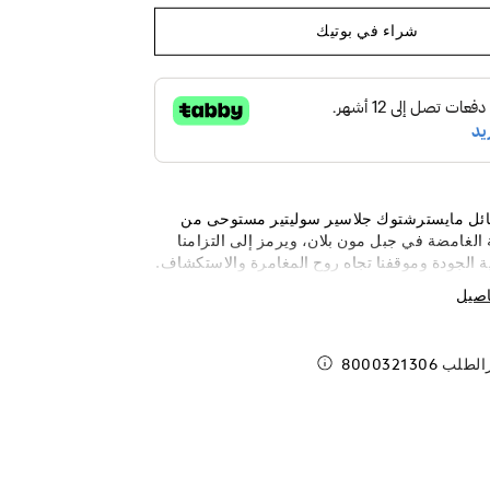
شراء في بوتيك
سائل مايسترشتوك جلاسير سوليتير مستوحى من
 الغامضة في جبل مون بلان، ويرمز إلى التزامنا
ية الجودة وموقفنا تجاه روح المغامرة والاستكشاف.
على ريشة مصنوعة باليد من الذهب الخالص
اصيل
Au750/عيار 18 قيراطًا مطلية بالروديوم و"تنين" بحر الجليد
بلان. الغطاء والأنبوبة اللذان يشتملان على نقش
للّكر الأزرق نصف الشفاف، والذي يمثّل
رالطلب
8000321306
ندسية لكريستالات الثلج.