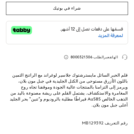
شراء في بوتيك
الهاتفعبرالطلب
8000321306
قلم الحبر السائل مايسترشتوك جلاسير لوغراند مع الراتنج الثمين
باللون الأزرق مستوحى من الكتل الجليدية في جبل مون بلان،
ويرمز إلى التزامنا بالمنتجات عالية الجودة وموقفنا تجاه روح
المغامرة والاستكشاف. يشتمل القلم على ريشة مصنوعة باليد من
الذهب الخالص Au585 قيراطًا مطلية بالروديوم و"تنين" بحر الجليد
أعلى جبل مون بلان.
رقم التعريف
MB129392