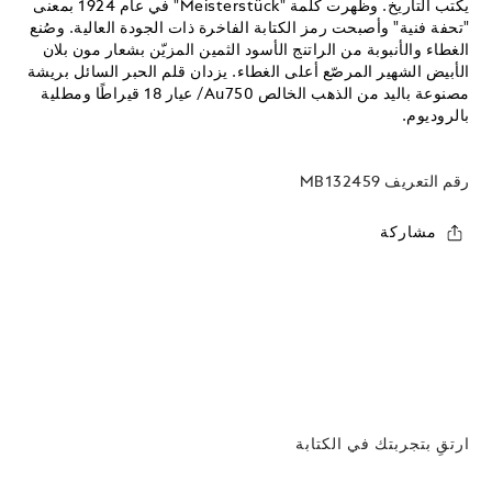
يكتب التاريخ. وظهرت كلمة "Meisterstück" في عام 1924 بمعنى
"تحفة فنية" وأصبحت رمز الكتابة الفاخرة ذات الجودة العالية. وصُنع
الغطاء والأنبوبة من الراتنج الأسود الثمين المزيّن بشعار مون بلان
الأبيض الشهير المرصّع أعلى الغطاء. يزدان قلم الحبر السائل بريشة
مصنوعة باليد من الذهب الخالص Au750/ عيار 18 قيراطًا ومطلية
بالروديوم.
رقم التعريف
MB132459
مشاركة
ارتقِ بتجربتك في الكتابة