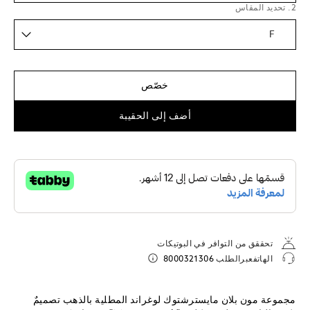
2. تحديد المقاس
F
خصّص
أضف إلى الحقيبة
تحققق من التوافر في البوتيكات
الهاتفعبرالطلب
8000321306
مجموعة مون بلان مايسترشتوك لوغراند المطلية بالذهب تصميمٌ