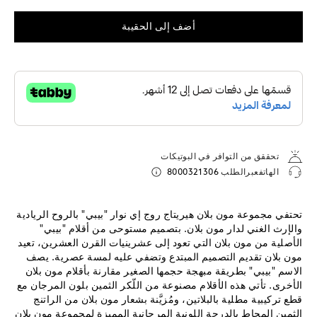
أضف إلى الحقيبة
تحققق من التوافر في البوتيكات
الهاتفعبرالطلب
8000321306
تحتفي مجموعة مون بلان هيريتاج روج إي نوار "بيبي" بالروح الريادية
والإرث الغني لدار مون بلان. بتصميم مستوحى من أقلام "بيبي"
الأصلية من مون بلان التي تعود إلى عشرينيات القرن العشرين، تعيد
مون بلان تقديم التصميم المبتدع وتضفي عليه لمسة عصرية. يصف
الاسم "بيبي" بطريقة مبهجة حجمها الصغير مقارنة بأقلام مون بلان
الأخرى. تأتي هذه الأقلام مصنوعة من اللّكر الثمين بلون المرجان مع
قطع تركيبية مطلية بالبلاتين، ومُزيَّنة بشعار مون بلان من الراتنج
الثمين المحاط بالدرجة اللونية المرجانية المميزة لمجموعة مون بلان