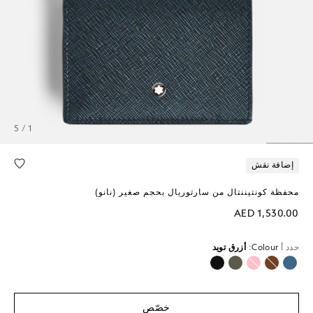
1 / 5
إضافة نقش
محفظة كونتيننتال من سارتوريال بحجم صغير (نانو)
AED 1,530.00
حدد أ
Colour:
أزرق تويد
محدد
خصّص