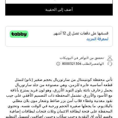
أضف إلى الحقيبة
تحققق من التوافر في البوتيكات
الهاتفعبرالطلب
8000321306
تأتي محفظة كونتيننتال من سارتوريال بحجم صغير (نانو) لتمثل
قطعة أساسية عابرة للزمن، وهي مصنوعة من جلد سارتوريال
يحمل زخارف ناتئة بلون التويد الأزرق، وهو لون فريد يمتزج بأناقة
مع الأسود والأزرق. تشتمل المحفظة ذات التصميم الأفقي على جيب
نقود معدنية وغطاء قلاب آمن بزر ضاغط وشعار مون بلان مطلي
بالبلاديوم، ما يجعلها صغيرة الحجم ورحبة في الوقت نفسه. وتحتوي
المحفظة على فتحة لبطاقة الائتمان وثلاث فتحات لبطاقات إضافية
وقسم للأوراق النقدية وجيب سحَّاب وجيبين إضافيين لتسهيل التنظيم