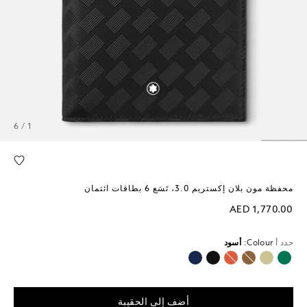
1 / 6
محفظة مون بلان إكستريم 3.0، تَسَع 6 بطاقات ائتمان
AED 1,770.00
حدد أ
Colour:
أسود
محدد
أضف إلى الحقيبة