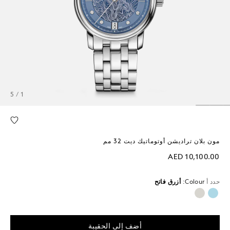
1 / 5
مون بلان تراديشن أوتوماتيك ديت 32 مم
AED 10,100.00
حدد أ
Colour:
أزرق فاتح
محدد
أضف إلى الحقيبة