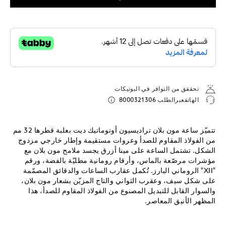
تحققق من التوافر في البوتيكات
الهاتفعبرالطلب
8000321306
تتميّز ساعة مون بلان تراديسيون أوتوماتيك ديت بعلبة قطرها 32 مم
من الفولاذ المقاوم للصدأ وعروات مستقيمة وإطار خارجي مزدوج
الشكل. تشتمل الساعة على مينا أزرق يجسد ملامح مون بلان مع
مؤشرات مرصّعة بالماس، وأرقام رومانية مطليّة بالفضة، ورقم
"XII" الروماني البارز. تُكمل عقارب الساعات والدقائق المصمّمة
على شكل سيف، وعقرب الثواني والتاج المزيّن بشعار مون بلان،
والسوار القابل للتبديل المصنوع من الفولاذ المقاوم للصدأ، هذا
المظهر الأنيق المعاصر.